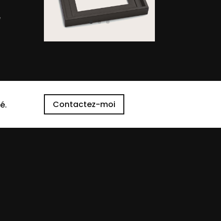
e
Contactez-moi
é.