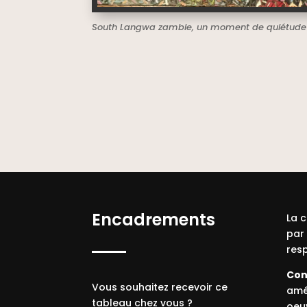
South Langwa zambie, un moment de quiétude 
Encadrements
La 
par
resp
Conç
Vous souhaitez recevoir ce
amér
tableau chez vous ?
oeu