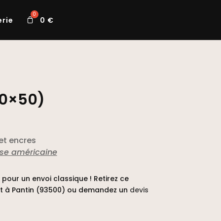
erie
0
€
00×50)
 et encres
se américaine
pour un envoi classique ! Retirez ce
t à Pantin (93500) ou demandez un
devis