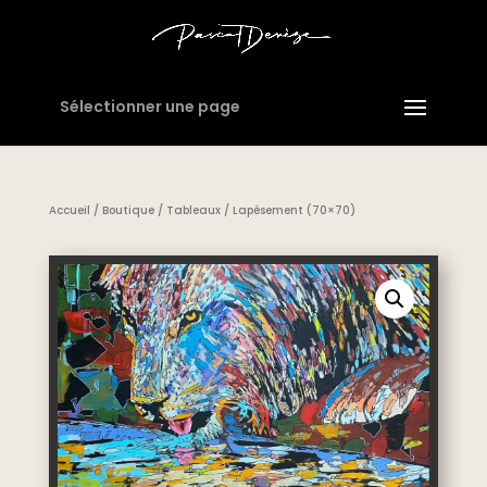
Sélectionner une page
Accueil
/
Boutique
/
Tableaux
/ Lapésement (70×70)