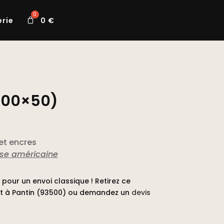
erie
0
€
(100×50)
 et encres
se américaine
pour un envoi classique ! Retirez ce
t à Pantin (93500) ou demandez un
devis