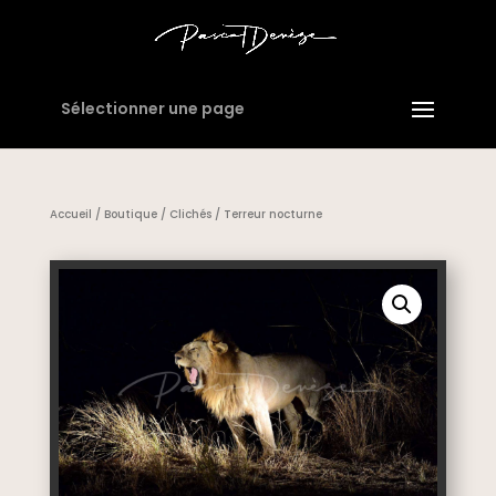
Sélectionner une page
Accueil
/
Boutique
/
Clichés
/ Terreur nocturne