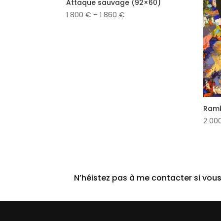
Attaque sauvage (92×60)
1 800
€
–
1 860
€
Ram
2 00
N’héistez pas à me contacter si vous