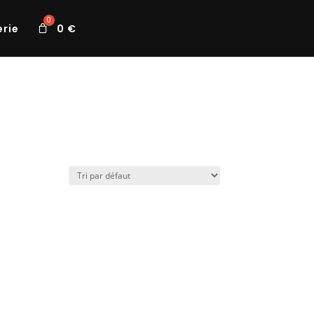
erie
0
€