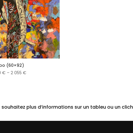
bo (60×92)
0
€
–
2 055
€
 souhaitez plus d’informations sur un tableu ou un clich